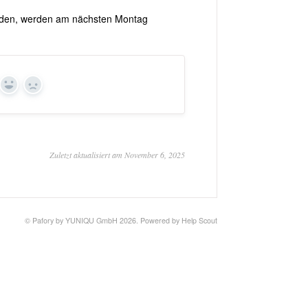
erden, werden am nächsten Montag
Yes
No
Zuletzt aktualisiert am November 6, 2025
©
Pafory by YUNIQU GmbH
2026.
Powered by
Help Scout